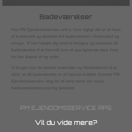
Badeværelser
Hos PM Ejendomsservice ved vi, hvor vigtigt det er at have
et funktionelt og æstetisk flot badeværelse i Hedensted og
omegn. Vi kan hjælpe dig med at designe og renovere dit
badeværelse til at fremstå som et spa-lignende sted, hvor
du kan slappe af og nyde.
Vi bruger kun de bedste materialer og håndværkere til at
sikre, at dit badeværelse er af højeste kvalitet. Kontakt PM
Ejendomsservice i dag for at høre mere om vores
badeværelsesrenovering tjenester.
PM EJENDOMSSERVICE APS
Vil du vide mere?