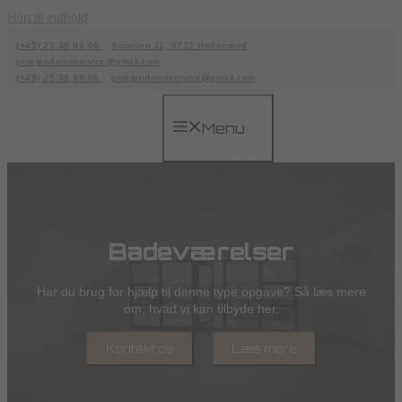
Hop til indhold
(+45) 25 38 99 66
Solsiden 11, 8722 Hedensted
pmejendomsservice@gmail.com
(+45) 25 38 99 66
pmejendomsservice@gmail.com
Menu
Badeværelser
Har du brug for hjælp til denne type opgave? Så læs mere
om, hvad vi kan tilbyde her.
Kontakt os
Læs mere