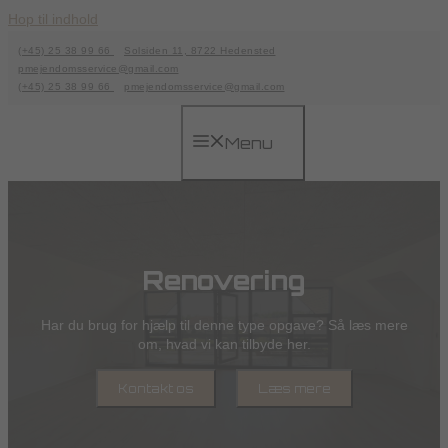
Hop til indhold
(+45) 25 38 99 66
Solsiden 11, 8722 Hedensted
pmejendomsservice@gmail.com
(+45) 25 38 99 66
pmejendomsservice@gmail.com
Menu
Renovering
Har du brug for hjælp til denne type opgave? Så læs mere
om, hvad vi kan tilbyde her.
Kontakt os
Læs mere