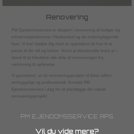
Renovering
PM Ejendomsservice er ekspert i renovering af boliger og
erhvervsejendomme i Hedensted og de omkringliggende
byer. Vi kan hjælpe dig med at opgradere dit hus til at
passe til din stil og behov. Vores professionelle team er i
stand til at håndtere alle dele af renoveringen fra
nedrivning til opførelse.
Vi garanterer, at dit renoveringsprojekt vil blive udført
omhyggeligt og professionelt. Kontakt PM
Ejendomsservice i dag for at planlægge din næste
renoveringsprojekt.
PM EJENDOMSSERVICE APS
Vil du vide mere?