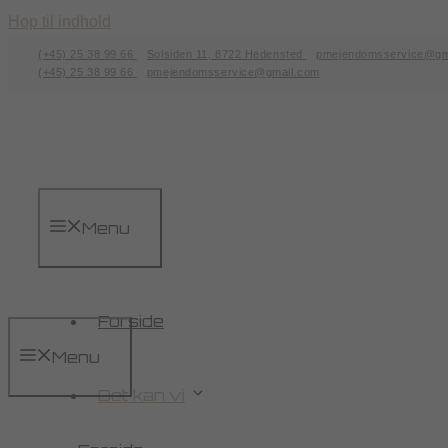
Hop til indhold
(+45) 25 38 99 66
Solsiden 11, 8722 Hedensted
pmejendomsservice@gm
(+45) 25 38 99 66
pmejendomsservice@gmail.com
Menu
Forside
Menu
Det kan vi