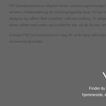
PM Ejendomsservice tilbyder klinke renoveringsløsninger t
erhverv i Hedensted og de omkringliggende byer. Vi kan 
designe og udføre flise projekter i ethvert omfang. Vi sørger
bliver udført med omhu og kvalitet for øje, så du får den ø
Kontakt PM Ejendomsservice i dag for at få mere informat
renovering tjenester.
Finder du
hjemmeside, er