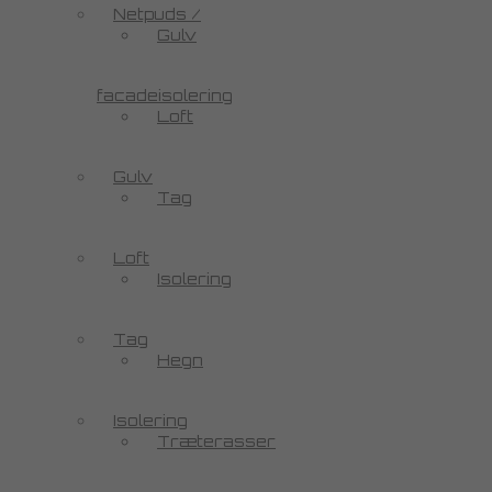
Netpuds /
Gulv
facadeisolering
Loft
Gulv
Tag
Loft
Isolering
Tag
Hegn
Isolering
Træterasser