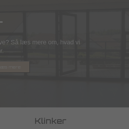
r
ave? Så læs mere om, hvad vi
r.
æs mere
Klinker