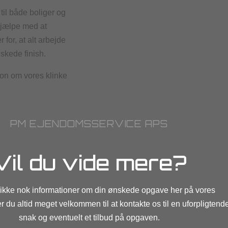
il både boliger og
hjælpe med at
 for, at alt arbejde
nskede finish.
ion om vores klinke
PM EJENDOMSSERVICE APS
Vil du vide mere?
 ikke nok informationer om din ønskede opgave her på vores
 du altid meget velkommen til at kontakte os til en uforpligtend
snak og eventuelt et tilbud på opgaven.