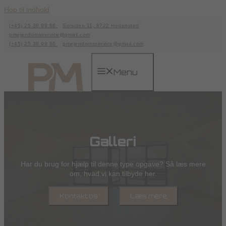
Hop til indhold
(+45) 25 38 99 66
Solsiden 11, 8722 Hedensted
pmejendomsservice@gmail.com
(+45) 25 38 99 66
pmejendomsservice@gmail.com
Menu
Galleri
Har du brug for hjælp til denne type opgave? Så læs mere
om, hvad vi kan tilbyde her.
Kontakt os
Læs mere