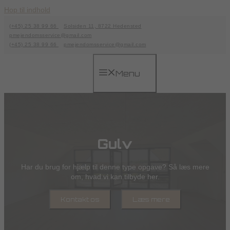
Hop til indhold
(+45) 25 38 99 66
Solsiden 11, 8722 Hedensted
pmejendomsservice@gmail.com
(+45) 25 38 99 66
pmejendomsservice@gmail.com
Menu
Gulv
Har du brug for hjælp til denne type opgave? Så læs mere
om, hvad vi kan tilbyde her.
Kontakt os
Læs mere