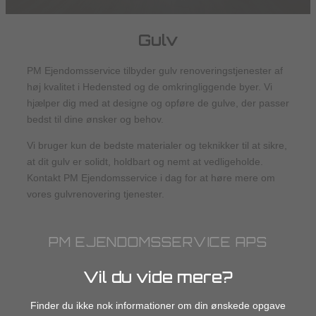
Gulv
PM Ejendomsservice tilbyder gulv renoveringstjenester af
høj kvalitet i Hedensted og de omkringliggende byer. Vi
hjælper dig med at designe og opføre de gulve, der passer
bedst til dine ønsker og behov.
Vi bruger kun de bedste materialer og teknikker til at sikre,
at dit gulv er solidt, holdbart og nemt at vedligeholde.
Kontakt PM Ejendomsservice i dag for at høre mere om
vores gulvrenovering tjenester.
PM EJENDOMSSERVICE APS
Vil du vide mere?
Finder du ikke nok informationer om din ønskede opgave